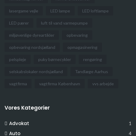
lasergame vejle
LED lampe
LED loftlampe
LED pærer
luft til vand varmepumpe
miljøvenlige dyreartikler
opbevaring
opbevaring nordsjælland
opmagasinering
pelspleje
puky børnecykler
rengøring
selskabslokaler nordsjælland
Tandlæge Aarhus
vagtfirma
vagtfirma København
vvs arbejde
Vores Kategorier
Advokat
1
Auto
4