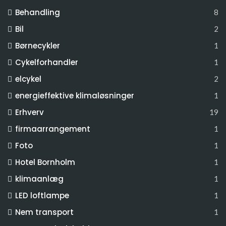
Behandling
8
Bil
2
Børnecykler
1
Cykelforhandler
1
elcykel
2
energieffektive klimaløsninger
1
Erhverv
19
firmaarrangement
1
Foto
1
Hotel Bornholm
1
klimaanlæg
1
LED loftlampe
1
Nem transport
1