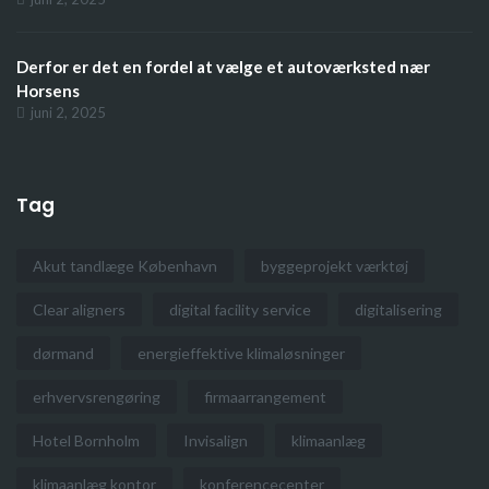
Derfor er det en fordel at vælge et autoværksted nær
Horsens
juni 2, 2025
Tag
Akut tandlæge København
byggeprojekt værktøj
Clear aligners
digital facility service
digitalisering
dørmand
energieffektive klimaløsninger
erhvervsrengøring
firmaarrangement
Hotel Bornholm
Invisalign
klimaanlæg
klimaanlæg kontor
konferencecenter