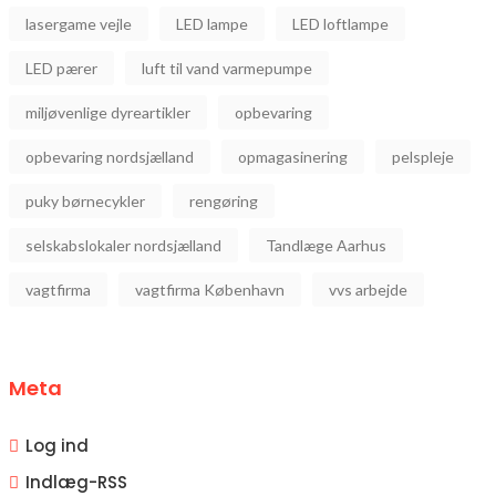
lasergame vejle
LED lampe
LED loftlampe
LED pærer
luft til vand varmepumpe
miljøvenlige dyreartikler
opbevaring
opbevaring nordsjælland
opmagasinering
pelspleje
puky børnecykler
rengøring
selskabslokaler nordsjælland
Tandlæge Aarhus
vagtfirma
vagtfirma København
vvs arbejde
Meta
Log ind
Indlæg-
RSS