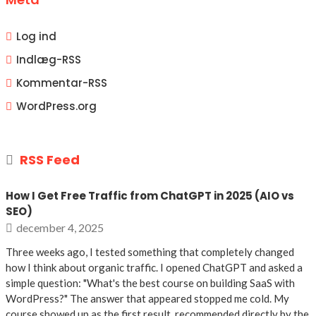
Log ind
Indlæg-
RSS
Kommentar-
RSS
WordPress.org
RSS Feed
How I Get Free Traffic from ChatGPT in 2025 (AIO vs
SEO)
december 4, 2025
Three weeks ago, I tested something that completely changed
how I think about organic traffic. I opened ChatGPT and asked a
simple question: "What's the best course on building SaaS with
WordPress?" The answer that appeared stopped me cold. My
course showed up as the first result, recommended directly by the