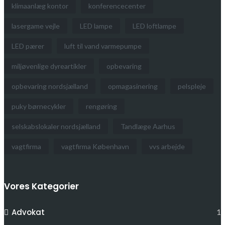
klimaanlæg kontor
konferencecenter
lasergame vejle
LED lampe
LED loftlampe
LED pærer
luft til vand varmepumpe
miljøvenlige dyreartikler
opbevaring
opbevaring nordsjælland
opmagasinering
pelspleje
puky børnecykler
rengøring
selskabslokaler nordsjælland
Tandlæge Aarhus
vagtfirma
vagtfirma København
vvs arbejde
Vores Kategorier
Advokat
1