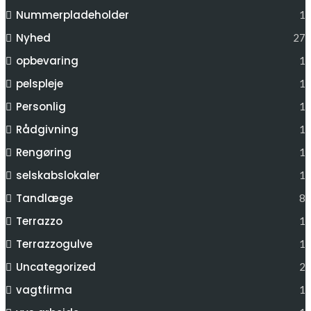
Nummerpladeholder
1
Nyhed
27
opbevaring
1
pelspleje
1
Personlig
1
Rådgivning
1
Rengøring
1
selskabslokaler
1
Tandlæge
8
Terrazzo
1
Terrazzogulve
1
Uncategorized
2
vagtfirma
1