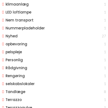
klimaanlæg
1
LED loftlampe
1
Nem transport
1
Nummerpladeholder
1
Nyhed
27
opbevaring
1
pelspleje
1
Personlig
1
Rådgivning
1
Rengøring
1
selskabslokaler
1
Tandlæge
8
Terrazzo
1
Terrazzogulve
1