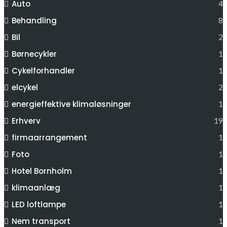
Auto
4
Behandling
8
Bil
2
Børnecykler
1
Cykelforhandler
1
elcykel
2
energieffektive klimaløsninger
1
Erhverv
19
firmaarrangement
1
Foto
1
Hotel Bornholm
1
klimaanlæg
1
LED loftlampe
1
Nem transport
1