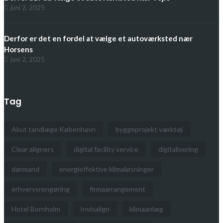
juni 2, 2025
Derfor er det en fordel at vælge et autoværksted nær
Horsens
juni 2, 2025
Tag
Akut tandlæge København
byggeprojekt værktøj
Clear aligners
digital facility service
digitalisering
dørmand
energieffektive klimaløsninger
erhvervsrengøring
firmaarrangement
Hotel Bornholm
Invisalign
klimaanlæg