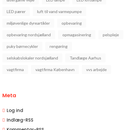
LED pærer
luft til vand varmepumpe
miljøvenlige dyreartikler
opbevaring
opbevaring nordsjælland
opmagasinering
pelspleje
puky børnecykler
rengøring
selskabslokaler nordsjælland
Tandlæge Aarhus
vagtfirma
vagtfirma København
vvs arbejde
Meta
Log ind
Indlæg-
RSS
Kommentar-
RSS