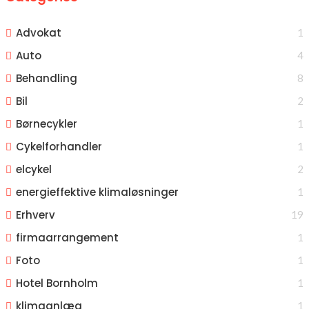
Advokat
1
Auto
4
Behandling
8
Bil
2
Børnecykler
1
Cykelforhandler
1
elcykel
2
energieffektive klimaløsninger
1
Erhverv
19
firmaarrangement
1
Foto
1
Hotel Bornholm
1
klimaanlæg
1