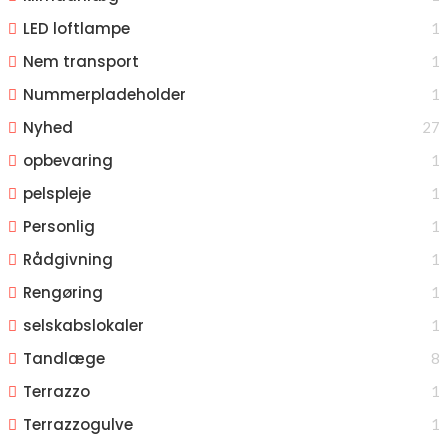
LED loftlampe
1
Nem transport
1
Nummerpladeholder
1
Nyhed
27
opbevaring
1
pelspleje
1
Personlig
1
Rådgivning
1
Rengøring
1
selskabslokaler
1
Tandlæge
8
Terrazzo
1
Terrazzogulve
1