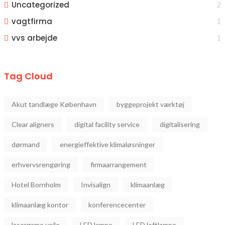
Uncategorized
2
vagtfirma
1
vvs arbejde
1
Tag Cloud
Akut tandlæge København
byggeprojekt værktøj
Clear aligners
digital facility service
digitalisering
dørmand
energieffektive klimaløsninger
erhvervsrengøring
firmaarrangement
Hotel Bornholm
Invisalign
klimaanlæg
klimaanlæg kontor
konferencecenter
lasergame vejle
LED lampe
LED loftlampe