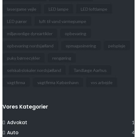
lasergame vejle
LED lampe
LED loftlampe
LED pærer
luft til vand varmepumpe
miljøvenlige dyreartikler
opbevaring
opbevaring nordsjælland
opmagasinering
pelspleje
puky børnecykler
rengøring
selskabslokaler nordsjælland
Tandlæge Aarhus
vagtfirma
vagtfirma København
vvs arbejde
Vores Kategorier
Advokat
1
Auto
4