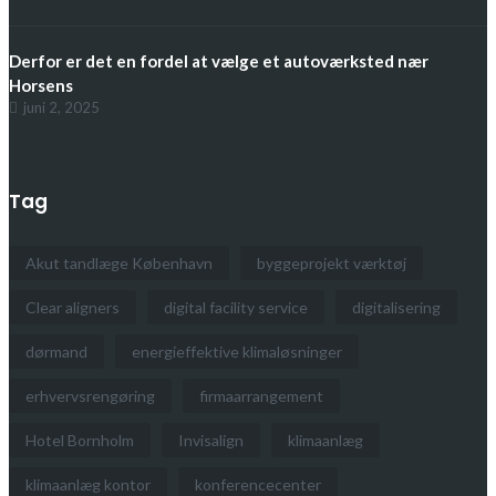
Derfor er det en fordel at vælge et autoværksted nær
Horsens
juni 2, 2025
Tag
Akut tandlæge København
byggeprojekt værktøj
Clear aligners
digital facility service
digitalisering
dørmand
energieffektive klimaløsninger
erhvervsrengøring
firmaarrangement
Hotel Bornholm
Invisalign
klimaanlæg
klimaanlæg kontor
konferencecenter