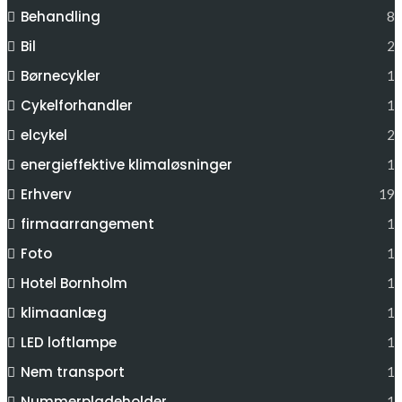
Behandling
8
Bil
2
Børnecykler
1
Cykelforhandler
1
elcykel
2
energieffektive klimaløsninger
1
Erhverv
19
firmaarrangement
1
Foto
1
Hotel Bornholm
1
klimaanlæg
1
LED loftlampe
1
Nem transport
1
Nummerpladeholder
1