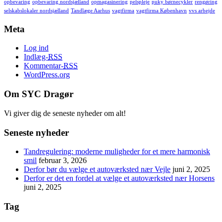
opbevaring
opbevaring nordsjælland
opmagasinering
pelspleje
puky børnecykler
rengøring
selskabslokaler nordsjælland
Tandlæge Aarhus
vagtfirma
vagtfirma København
vvs arbejde
Meta
Log ind
Indlæg-
RSS
Kommentar-
RSS
WordPress.org
Om SYC Dragør
Vi giver dig de seneste nyheder om alt!
Seneste nyheder
Tandregulering: moderne muligheder for et mere harmonisk
smil
februar 3, 2026
Derfor bør du vælge et autoværksted nær Vejle
juni 2, 2025
Derfor er det en fordel at vælge et autoværksted nær Horsens
juni 2, 2025
Tag