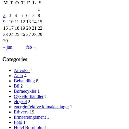
M
T
O
T
F
L
S
1
2
3
4
5
6
7
8
9
10
11
12
13
14
15
16
17
18
19
20
21
22
23
24
25
26
27
28
29
30
« jun
feb »
Categories
Advokat
1
Auto
4
Behandling
8
Bil
2
Børnecykler
1
Cykelforhandler
1
elcykel
2
energieffektive klimaløsninger
1
Erhverv
19
firmaarrangement
1
Foto
1
Hotel Bornholm
1