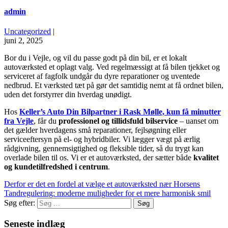
admin
Uncategorized
|
juni 2, 2025
Bor du i Vejle, og vil du passe godt på din bil, er et lokalt
autoværksted et oplagt valg. Ved regelmæssigt at få bilen tjekket og
serviceret af fagfolk undgår du dyre reparationer og uventede
nedbrud. Et værksted tæt på gør det samtidig nemt at få ordnet bilen,
uden det forstyrrer din hverdag unødigt.
Hos
Keller’s Auto Din Bilpartner i Rask Mølle, kun få minutter
fra Vejle
, får du
professionel og tillidsfuld bilservice
– uanset om
det gælder hverdagens små reparationer, fejlsøgning eller
serviceeftersyn på el- og hybridbiler. Vi lægger vægt på ærlig
rådgivning, gennemsigtighed og fleksible tider, så du trygt kan
overlade bilen til os. Vi er et autoværksted, der sætter både
kvalitet
og kundetilfredshed i centrum
.
Derfor er det en fordel at vælge et autoværksted nær Horsens
Tandregulering: moderne muligheder for et mere harmonisk smil
Søg efter:
Seneste indlæg