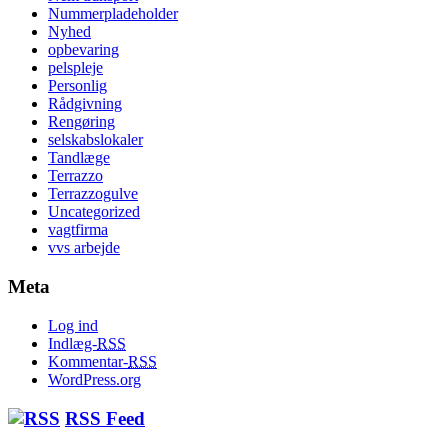
Nummerpladeholder
Nyhed
opbevaring
pelspleje
Personlig
Rådgivning
Rengøring
selskabslokaler
Tandlæge
Terrazzo
Terrazzogulve
Uncategorized
vagtfirma
vvs arbejde
Meta
Log ind
Indlæg-
RSS
Kommentar-
RSS
WordPress.org
RSS Feed