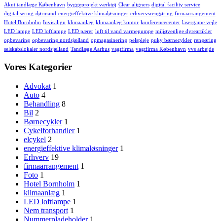
Akut tandlæge København
byggeprojekt værktøj
Clear aligners
digital facility service
digitalisering
dørmand
energieffektive klimaløsninger
erhvervsrengøring
firmaarrangement
Hotel Bornholm
Invisalign
klimaanlæg
klimaanlæg kontor
konferencecenter
lasergame vejle
LED lampe
LED loftlampe
LED pærer
luft til vand varmepumpe
miljøvenlige dyreartikler
opbevaring
opbevaring nordsjælland
opmagasinering
pelspleje
puky børnecykler
rengøring
selskabslokaler nordsjælland
Tandlæge Aarhus
vagtfirma
vagtfirma København
vvs arbejde
Vores Kategorier
Advokat
1
Auto
4
Behandling
8
Bil
2
Børnecykler
1
Cykelforhandler
1
elcykel
2
energieffektive klimaløsninger
1
Erhverv
19
firmaarrangement
1
Foto
1
Hotel Bornholm
1
klimaanlæg
1
LED loftlampe
1
Nem transport
1
Nummerpladeholder
1