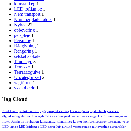
klimaanlæg
1
LED loftlampe
1
Nem transport
1
Nummerpladeholder
1
Nyhed
27
opbevaring
1
pelspleje
1
Personlig
1
Rådgivning
1
Rengøring
1
selskabslokaler
1
Tandlæge
8
Terrazzo
1
Terrazzogulve
1
Uncategorized
2
vagtfirma
1
vvs arbejde
1
Tag Cloud
Akut tandlæge København
byggeprojekt værktøj
Clear aligners
digital facility service
digitalisering
dørmand
energieffektive klimaløsninger
erhvervsrengøring
firmaarrangement
Hotel Bornholm
Invisalign
klimaanlæg
klimaanlæg kontor
konferencecenter
lasergame vejle
LED lampe
LED loftlampe
LED pærer
luft til vand varmepumpe
miljøvenlige dyreartikler