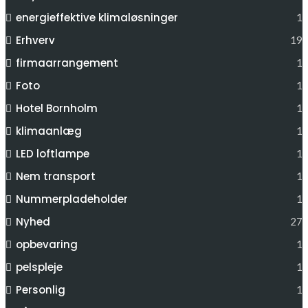
energieffektive klimaløsninger
1
Erhverv
19
firmaarrangement
1
Foto
1
Hotel Bornholm
1
klimaanlæg
1
LED loftlampe
1
Nem transport
1
Nummerpladeholder
1
Nyhed
27
opbevaring
1
pelspleje
1
Personlig
1