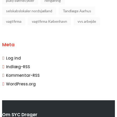
puky børnecykler
rengøring
selskabslokaler nordsjælland
Tandlæge Aarhus
vagtfirma
vagtfirma København
vvs arbejde
Meta
Log ind
Indlæg-
RSS
Kommentar-
RSS
WordPress.org
Om SYC Dragør