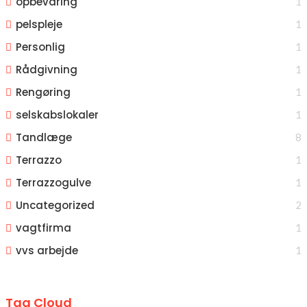
opbevaring
1
pelspleje
1
Personlig
1
Rådgivning
1
Rengøring
1
selskabslokaler
1
Tandlæge
8
Terrazzo
1
Terrazzogulve
1
Uncategorized
2
vagtfirma
1
vvs arbejde
1
Tag Cloud