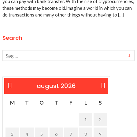
you can pay with bank transfer. With the rise of cryptocurrencies,
these methods may become old.Imagine a world in which you can
do transactions and many other things without having to […]
Search
august 2026
« feb
M
T
O
T
F
L
S
1
2
3
4
5
6
7
8
9