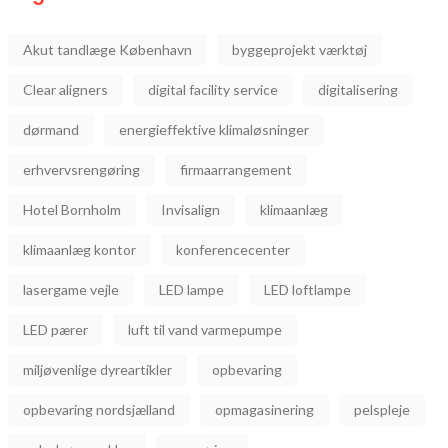
Akut tandlæge København
byggeprojekt værktøj
Clear aligners
digital facility service
digitalisering
dørmand
energieffektive klimaløsninger
erhvervsrengøring
firmaarrangement
Hotel Bornholm
Invisalign
klimaanlæg
klimaanlæg kontor
konferencecenter
lasergame vejle
LED lampe
LED loftlampe
LED pærer
luft til vand varmepumpe
miljøvenlige dyreartikler
opbevaring
opbevaring nordsjælland
opmagasinering
pelspleje