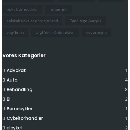
puky børnecykler
rengøring
selskabslokaler nordsjælland
Tandlæge Aarhus
vagtfirma
vagtfirma København
vvs arbejde
Vores Kategorier
Advokat
1
Auto
4
Behandling
8
Bil
2
Børnecykler
1
Cykelforhandler
1
elcykel
2