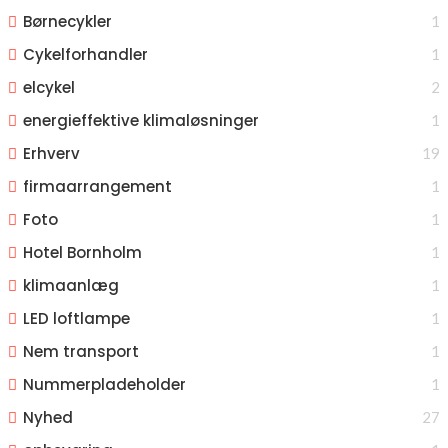
Børnecykler
1
Cykelforhandler
1
elcykel
2
energieffektive klimaløsninger
1
Erhverv
19
firmaarrangement
1
Foto
1
Hotel Bornholm
1
klimaanlæg
1
LED loftlampe
1
Nem transport
1
Nummerpladeholder
1
Nyhed
27