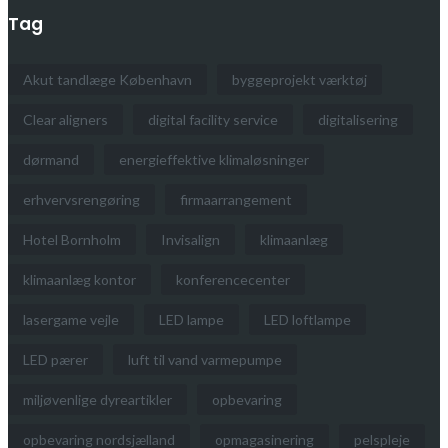
Tag
Akut tandlæge København
byggeprojekt værktøj
Clear aligners
digital facility service
digitalisering
dørmand
energieffektive klimaløsninger
erhvervsrengøring
firmaarrangement
Hotel Bornholm
Invisalign
klimaanlæg
klimaanlæg kontor
konferencecenter
lasergame vejle
LED lampe
LED loftlampe
LED pærer
luft til vand varmepumpe
miljøvenlige dyreartikler
opbevaring
opbevaring nordsjælland
opmagasinering
pelspleje