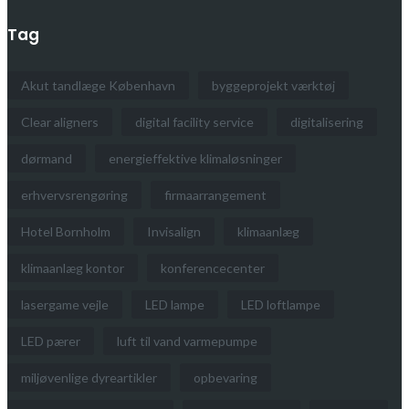
Tag
Akut tandlæge København
byggeprojekt værktøj
Clear aligners
digital facility service
digitalisering
dørmand
energieffektive klimaløsninger
erhvervsrengøring
firmaarrangement
Hotel Bornholm
Invisalign
klimaanlæg
klimaanlæg kontor
konferencecenter
lasergame vejle
LED lampe
LED loftlampe
LED pærer
luft til vand varmepumpe
miljøvenlige dyreartikler
opbevaring