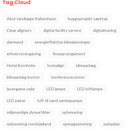
Tag Cloud
Akut tandlæge København
byggeprojekt værktøj
Clear aligners
digital facility service
digitalisering
dørmand
energieffektive klimaløsninger
erhvervsrengøring
firmaarrangement
Hotel Bornholm
Invisalign
klimaanlæg
klimaanlæg kontor
konferencecenter
lasergame vejle
LED lampe
LED loftlampe
LED pærer
luft til vand varmepumpe
miljøvenlige dyreartikler
opbevaring
opbevaring nordsjælland
opmagasinering
pelspleje