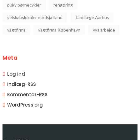
puky børnecykler
rengøring
selskabslokaler nordsjælland
Tandlæge Aarhus
vagtfirma
vagtfirma København
vvs arbejde
Meta
Log ind
Indlæg-
RSS
Kommentar-
RSS
WordPress.org