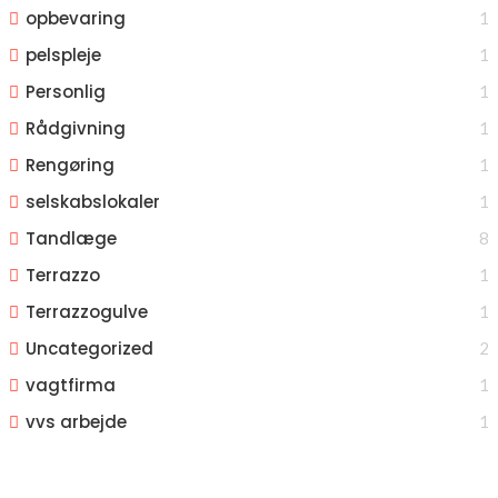
opbevaring
1
pelspleje
1
Personlig
1
Rådgivning
1
Rengøring
1
selskabslokaler
1
Tandlæge
8
Terrazzo
1
Terrazzogulve
1
Uncategorized
2
vagtfirma
1
vvs arbejde
1