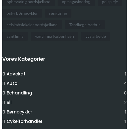
opbevaring nordsjælland
opmagasinering
pelspleje
puky børnecykler
rengøring
selskabslokaler nordsjælland
Tandlæge Aarhus
vagtfirma
vagtfirma København
vvs arbejde
Vores Kategorier
Advokat
1
Auto
4
Behandling
8
Bil
2
Børnecykler
1
Cykelforhandler
1