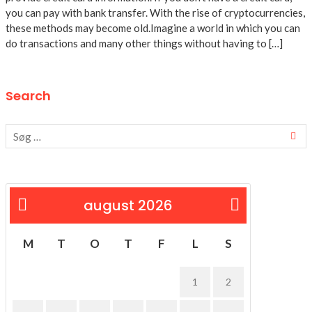
you can pay with bank transfer. With the rise of cryptocurrencies,
these methods may become old.Imagine a world in which you can
do transactions and many other things without having to […]
Search
august 2026
« feb
M
T
O
T
F
L
S
1
2