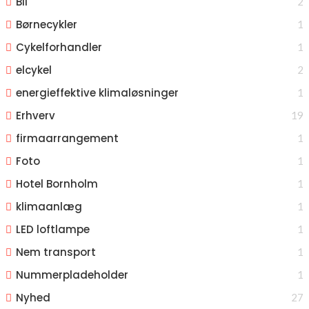
Bil
2
Børnecykler
1
Cykelforhandler
1
elcykel
2
energieffektive klimaløsninger
1
Erhverv
19
firmaarrangement
1
Foto
1
Hotel Bornholm
1
klimaanlæg
1
LED loftlampe
1
Nem transport
1
Nummerpladeholder
1
Nyhed
27