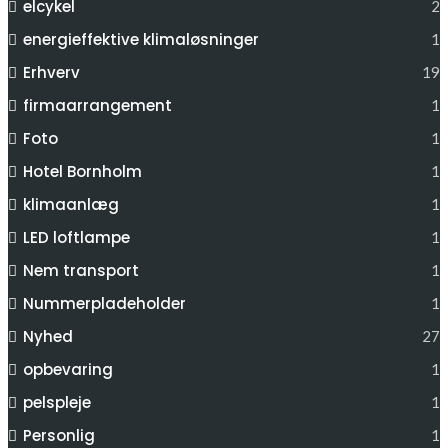
elcykel
2
energieffektive klimaløsninger
1
Erhverv
19
firmaarrangement
1
Foto
1
Hotel Bornholm
1
klimaanlæg
1
LED loftlampe
1
Nem transport
1
Nummerpladeholder
1
Nyhed
27
opbevaring
1
pelspleje
1
Personlig
1