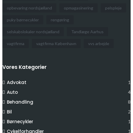
opbevaring nordsjælland
opmagasinering
pelspleje
puky børnecykler
rengøring
selskabslokaler nordsjælland
Tandlæge Aarhus
vagtfirma
vagtfirma København
vvs arbejde
Vores Kategorier
Advokat
1
Auto
4
Behandling
8
Bil
2
Børnecykler
1
Cykelforhandler
1