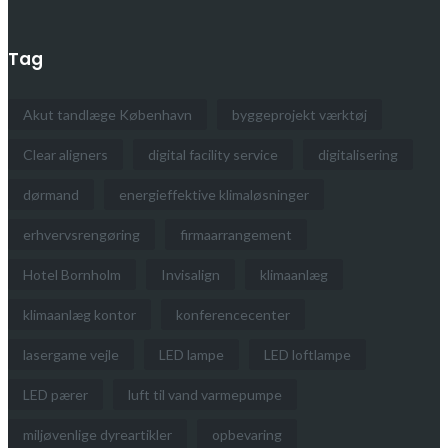
Tag
Akut tandlæge København
byggeprojekt værktøj
Clear aligners
digital facility service
digitalisering
dørmand
energieffektive klimaløsninger
erhvervsrengøring
firmaarrangement
Hotel Bornholm
Invisalign
klimaanlæg
klimaanlæg kontor
konferencecenter
lasergame vejle
LED lampe
LED loftlampe
LED pærer
luft til vand varmepumpe
miljøvenlige dyreartikler
opbevaring