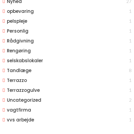
Nyhed
27
opbevaring
1
pelspleje
1
Personlig
1
Rådgivning
1
Rengøring
1
selskabslokaler
1
Tandlæge
8
Terrazzo
1
Terrazzogulve
1
Uncategorized
2
vagtfirma
1
vvs arbejde
1