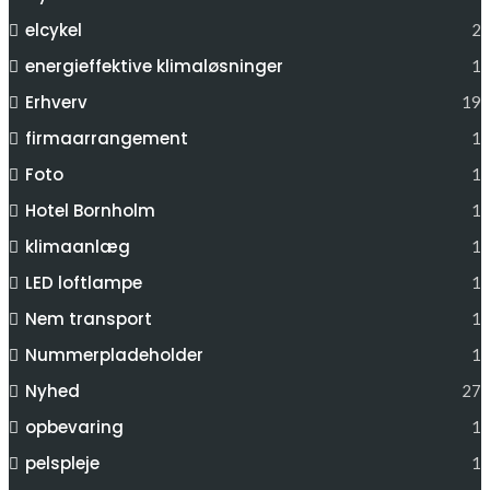
elcykel
2
energieffektive klimaløsninger
1
Erhverv
19
firmaarrangement
1
Foto
1
Hotel Bornholm
1
klimaanlæg
1
LED loftlampe
1
Nem transport
1
Nummerpladeholder
1
Nyhed
27
opbevaring
1
pelspleje
1