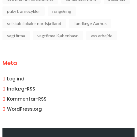
puky børnecykler
rengøring
selskabslokaler nordsjælland
Tandlæge Aarhus
vagtfirma
vagtfirma København
vvs arbejde
Meta
Log ind
Indlæg-
RSS
Kommentar-
RSS
WordPress.org