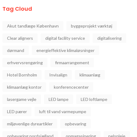
Tag Cloud
Akut tandlæge København
byggeprojekt værktøj
Clear aligners
digital facility service
digitalisering
dørmand
energieffektive klimaløsninger
erhvervsrengøring
firmaarrangement
Hotel Bornholm
Invisalign
klimaanlæg
klimaanlæg kontor
konferencecenter
lasergame vejle
LED lampe
LED loftlampe
LED pærer
luft til vand varmepumpe
miljøvenlige dyreartikler
opbevaring
opbevaring nordsjælland
opmagasinering
pelspleje