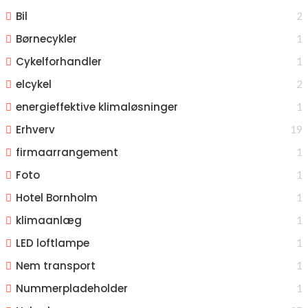
Bil
2
Børnecykler
1
Cykelforhandler
1
elcykel
2
energieffektive klimaløsninger
1
Erhverv
19
firmaarrangement
1
Foto
1
Hotel Bornholm
1
klimaanlæg
1
LED loftlampe
1
Nem transport
1
Nummerpladeholder
1