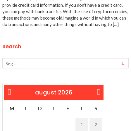
provide credit card information. If you don't have a credit card,
you can pay with bank transfer. With the rise of cryptocurrencies,
these methods may become old.Imagine a world in which you can
do transactions and many other things without having to […]
Search
august 2026
« feb
M
T
O
T
F
L
S
1
2