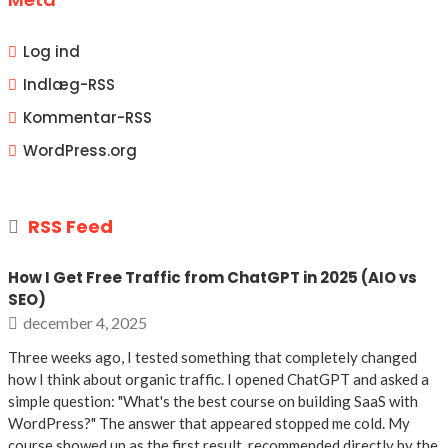
Log ind
Indlæg-
RSS
Kommentar-
RSS
WordPress.org
RSS Feed
How I Get Free Traffic from ChatGPT in 2025 (AIO vs
SEO)
december 4, 2025
Three weeks ago, I tested something that completely changed
how I think about organic traffic. I opened ChatGPT and asked a
simple question: "What's the best course on building SaaS with
WordPress?" The answer that appeared stopped me cold. My
course showed up as the first result, recommended directly by the