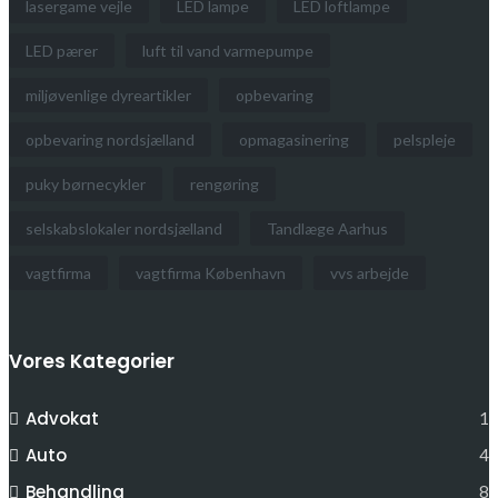
lasergame vejle
LED lampe
LED loftlampe
LED pærer
luft til vand varmepumpe
miljøvenlige dyreartikler
opbevaring
opbevaring nordsjælland
opmagasinering
pelspleje
puky børnecykler
rengøring
selskabslokaler nordsjælland
Tandlæge Aarhus
vagtfirma
vagtfirma København
vvs arbejde
Vores Kategorier
Advokat
1
Auto
4
Behandling
8