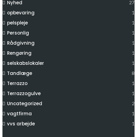
Nyhed
27
opbevaring
1
pelspleje
1
Personlig
1
Rådgivning
1
Rengøring
1
selskabslokaler
1
Tandlæge
8
Terrazzo
1
Terrazzogulve
1
Uncategorized
2
vagtfirma
1
vvs arbejde
1