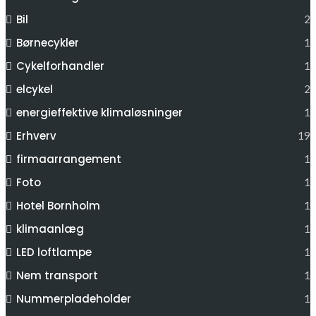
Bil
2
Børnecykler
1
Cykelforhandler
1
elcykel
2
energieffektive klimaløsninger
1
Erhverv
19
firmaarrangement
1
Foto
1
Hotel Bornholm
1
klimaanlæg
1
LED loftlampe
1
Nem transport
1
Nummerpladeholder
1