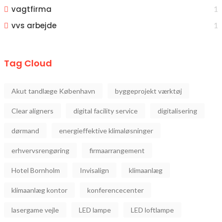
vagtfirma
1
vvs arbejde
1
Tag Cloud
Akut tandlæge København
byggeprojekt værktøj
Clear aligners
digital facility service
digitalisering
dørmand
energieffektive klimaløsninger
erhvervsrengøring
firmaarrangement
Hotel Bornholm
Invisalign
klimaanlæg
klimaanlæg kontor
konferencecenter
lasergame vejle
LED lampe
LED loftlampe