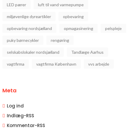
LED pærer
luft til vand varmepumpe
miljøvenlige dyreartikler
opbevaring
opbevaring nordsjælland
opmagasinering
pelspleje
puky børnecykler
rengøring
selskabslokaler nordsjælland
Tandlæge Aarhus
vagtfirma
vagtfirma København
vvs arbejde
Meta
Log ind
Indlæg-
RSS
Kommentar-
RSS