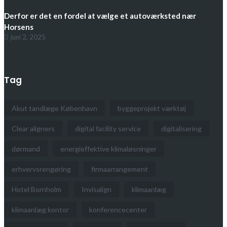
Derfor er det en fordel at vælge et autoværksted nær
Horsens
juni 2, 2025
Tag
Akut tandlæge København
byggeprojekt værktøj
Clear aligners
digital facility service
digitalisering
dørmand
energieffektive klimaløsninger
erhvervsrengøring
firmaarrangement
Hotel Bornholm
Invisalign
klimaanlæg
klimaanlæg kontor
konferencecenter