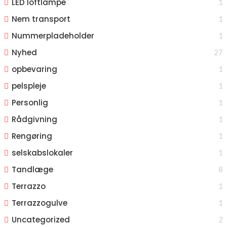
LED loftlampe
1
Nem transport
1
Nummerpladeholder
1
Nyhed
27
opbevaring
1
pelspleje
1
Personlig
1
Rådgivning
1
Rengøring
1
selskabslokaler
1
Tandlæge
8
Terrazzo
1
Terrazzogulve
1
Uncategorized
2