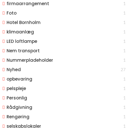
firmaarrangement
1
Foto
1
Hotel Bornholm
1
klimaanlæg
1
LED loftlampe
1
Nem transport
1
Nummerpladeholder
1
Nyhed
27
opbevaring
1
pelspleje
1
Personlig
1
Rådgivning
1
Rengøring
1
selskabslokaler
1