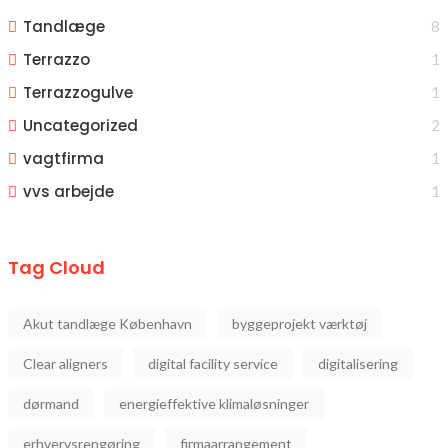
Tandlæge
8
Terrazzo
1
Terrazzogulve
1
Uncategorized
2
vagtfirma
1
vvs arbejde
1
Tag Cloud
Akut tandlæge København
byggeprojekt værktøj
Clear aligners
digital facility service
digitalisering
dørmand
energieffektive klimaløsninger
erhvervsrengøring
firmaarrangement