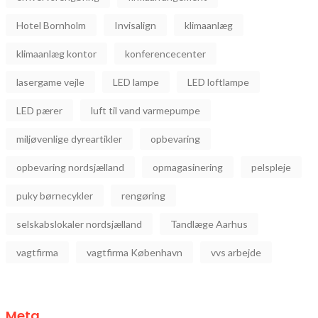
Hotel Bornholm
Invisalign
klimaanlæg
klimaanlæg kontor
konferencecenter
lasergame vejle
LED lampe
LED loftlampe
LED pærer
luft til vand varmepumpe
miljøvenlige dyreartikler
opbevaring
opbevaring nordsjælland
opmagasinering
pelspleje
puky børnecykler
rengøring
selskabslokaler nordsjælland
Tandlæge Aarhus
vagtfirma
vagtfirma København
vvs arbejde
Meta