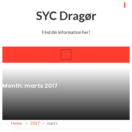
SYC Dragør
Find din information her!
Month: marts 2017
Home
/
2017
/
marts