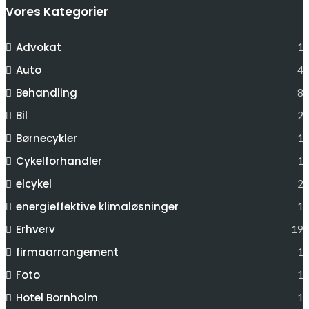
Vores Kategorier
Advokat
1
Auto
4
Behandling
8
Bil
2
Børnecykler
1
Cykelforhandler
1
elcykel
2
energieffektive klimaløsninger
1
Erhverv
19
firmaarrangement
1
Foto
1
Hotel Bornholm
1