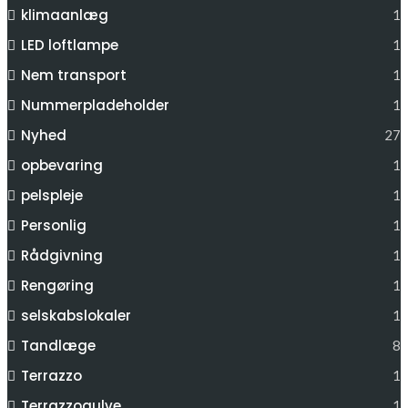
klimaanlæg
1
LED loftlampe
1
Nem transport
1
Nummerpladeholder
1
Nyhed
27
opbevaring
1
pelspleje
1
Personlig
1
Rådgivning
1
Rengøring
1
selskabslokaler
1
Tandlæge
8
Terrazzo
1
Terrazzogulve
1