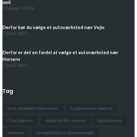
smil
februar 3, 2026
Derfor bør du vælge et autoværksted nær Vejle
juni 2, 2025
Derfor er det en fordel at vælge et autoværksted nær
Horsens
juni 2, 2025
Tag
Akut tandlæge København
byggeprojekt værktøj
Clear aligners
digital facility service
digitalisering
dørmand
energieffektive klimaløsninger