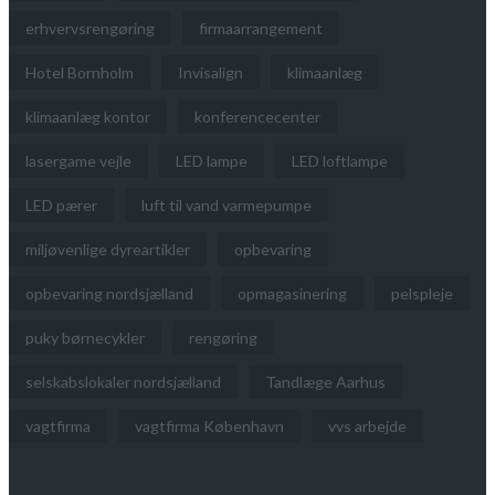
erhvervsrengøring
firmaarrangement
Hotel Bornholm
Invisalign
klimaanlæg
klimaanlæg kontor
konferencecenter
lasergame vejle
LED lampe
LED loftlampe
LED pærer
luft til vand varmepumpe
miljøvenlige dyreartikler
opbevaring
opbevaring nordsjælland
opmagasinering
pelspleje
puky børnecykler
rengøring
selskabslokaler nordsjælland
Tandlæge Aarhus
vagtfirma
vagtfirma København
vvs arbejde