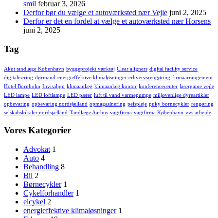
smil
februar 3, 2026
Derfor bør du vælge et autoværksted nær Vejle
juni 2, 2025
Derfor er det en fordel at vælge et autoværksted nær Horsens
juni 2, 2025
Tag
Akut tandlæge København
byggeprojekt værktøj
Clear aligners
digital facility service
digitalisering
dørmand
energieffektive klimaløsninger
erhvervsrengøring
firmaarrangement
Hotel Bornholm
Invisalign
klimaanlæg
klimaanlæg kontor
konferencecenter
lasergame vejle
LED lampe
LED loftlampe
LED pærer
luft til vand varmepumpe
miljøvenlige dyreartikler
opbevaring
opbevaring nordsjælland
opmagasinering
pelspleje
puky børnecykler
rengøring
selskabslokaler nordsjælland
Tandlæge Aarhus
vagtfirma
vagtfirma København
vvs arbejde
Vores Kategorier
Advokat
1
Auto
4
Behandling
8
Bil
2
Børnecykler
1
Cykelforhandler
1
elcykel
2
energieffektive klimaløsninger
1