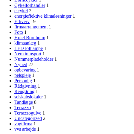
Cykelforhandler
1
elcykel
2
energieffektive klimaløsninger
1
Erhverv
19
firmaarrangement
1
Foto
1
Hotel Bornholm
1
klimaanlæg
1
LED loftlampe
1
Nem transport
1
Nummerpladeholder
1
Nyhed
27
opbevaring
1
pelspleje
1
Personlig
1
Rådgivning
1
Rengøring
1
selskabslokaler
1
Tandlæge
8
Terrazzo
1
Terrazzogulve
1
Uncategorized
2
vagtfirma
1
vvs arbejde
1