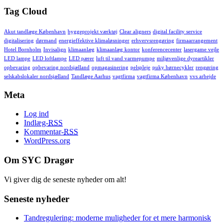
Tag Cloud
Akut tandlæge København
byggeprojekt værktøj
Clear aligners
digital facility service
digitalisering
dørmand
energieffektive klimaløsninger
erhvervsrengøring
firmaarrangement
Hotel Bornholm
Invisalign
klimaanlæg
klimaanlæg kontor
konferencecenter
lasergame vejle
LED lampe
LED loftlampe
LED pærer
luft til vand varmepumpe
miljøvenlige dyreartikler
opbevaring
opbevaring nordsjælland
opmagasinering
pelspleje
puky børnecykler
rengøring
selskabslokaler nordsjælland
Tandlæge Aarhus
vagtfirma
vagtfirma København
vvs arbejde
Meta
Log ind
Indlæg-
RSS
Kommentar-
RSS
WordPress.org
Om SYC Dragør
Vi giver dig de seneste nyheder om alt!
Seneste nyheder
Tandregulering: moderne muligheder for et mere harmonisk