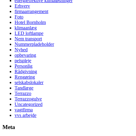
energieffektive klimaløsninger
Erhverv
firmaarrangement
Foto
Hotel Bornholm
klimaanlæg
LED loftlampe
Nem transport
Nummerpladeholder
Nyhed
opbevaring
pelspleje
Personlig
Rådgivning
Rengøring
selskabslokaler
Tandlæge
Terrazzo
Terrazzogulve
Uncategorized
vagtfirma
vvs arbejde
Meta