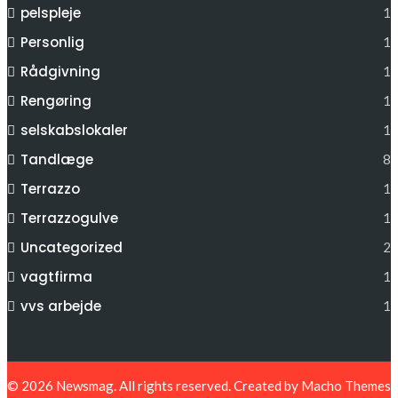
pelspleje
1
Personlig
1
Rådgivning
1
Rengøring
1
selskabslokaler
1
Tandlæge
8
Terrazzo
1
Terrazzogulve
1
Uncategorized
2
vagtfirma
1
vvs arbejde
1
© 2026
Newsmag
. All rights reserved. Created by
Macho Themes