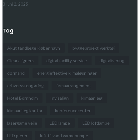
juni 2, 2025
Tag
Akut tandlæge København
byggeprojekt værktøj
Clear aligners
digital facility service
digitalisering
dørmand
energieffektive klimaløsninger
erhvervsrengøring
firmaarrangement
Hotel Bornholm
Invisalign
klimaanlæg
klimaanlæg kontor
konferencecenter
lasergame vejle
LED lampe
LED loftlampe
LED pærer
luft til vand varmepumpe