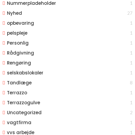
Nummerpladeholder
1
Nyhed
27
opbevaring
1
pelspleje
1
Personlig
1
Rådgivning
1
Rengøring
1
selskabslokaler
1
Tandlæge
8
Terrazzo
1
Terrazzogulve
1
Uncategorized
2
vagtfirma
1
vvs arbejde
1