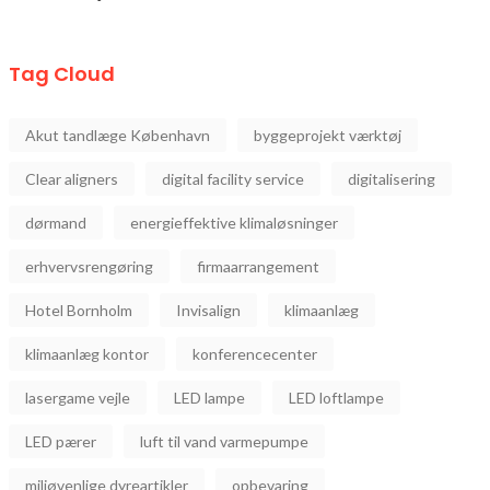
Tag Cloud
Akut tandlæge København
byggeprojekt værktøj
Clear aligners
digital facility service
digitalisering
dørmand
energieffektive klimaløsninger
erhvervsrengøring
firmaarrangement
Hotel Bornholm
Invisalign
klimaanlæg
klimaanlæg kontor
konferencecenter
lasergame vejle
LED lampe
LED loftlampe
LED pærer
luft til vand varmepumpe
miljøvenlige dyreartikler
opbevaring