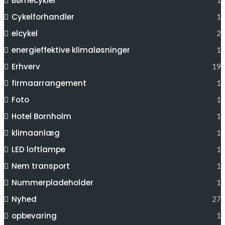
Børnecykler
1
Cykelforhandler
1
elcykel
2
energieffektive klimaløsninger
1
Erhverv
19
firmaarrangement
1
Foto
1
Hotel Bornholm
1
klimaanlæg
1
LED loftlampe
1
Nem transport
1
Nummerpladeholder
1
Nyhed
27
opbevaring
1