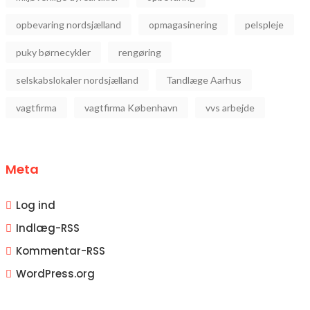
opbevaring nordsjælland
opmagasinering
pelspleje
puky børnecykler
rengøring
selskabslokaler nordsjælland
Tandlæge Aarhus
vagtfirma
vagtfirma København
vvs arbejde
Meta
Log ind
Indlæg-
RSS
Kommentar-
RSS
WordPress.org