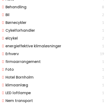
Behandling
8
Bil
2
Børnecykler
1
Cykelforhandler
1
elcykel
2
energieffektive klimaløsninger
1
Erhverv
19
firmaarrangement
1
Foto
1
Hotel Bornholm
1
klimaanlæg
1
LED loftlampe
1
Nem transport
1