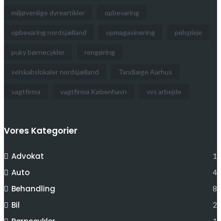
miljøvenlige dyreartikler
opbevaring
opbevaring nordsjælland
opmagasinering
pelspleje
puky børnecykler
rengøring
selskabslokaler nordsjælland
Tandlæge Aarhus
vagtfirma
vagtfirma København
vvs arbejde
Vores Kategorier
Advokat
1
Auto
4
Behandling
8
Bil
2