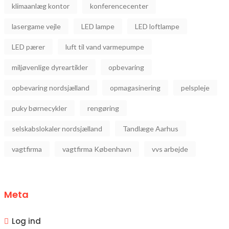
klimaanlæg kontor
konferencecenter
lasergame vejle
LED lampe
LED loftlampe
LED pærer
luft til vand varmepumpe
miljøvenlige dyreartikler
opbevaring
opbevaring nordsjælland
opmagasinering
pelspleje
puky børnecykler
rengøring
selskabslokaler nordsjælland
Tandlæge Aarhus
vagtfirma
vagtfirma København
vvs arbejde
Meta
Log ind