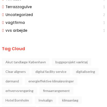
Terrazzogulve
1
Uncategorized
2
vagtfirma
1
vvs arbejde
1
Tag Cloud
Akut tandlæge København
byggeprojekt værktøj
Clear aligners
digital facility service
digitalisering
dørmand
energieffektive klimaløsninger
erhvervsrengøring
firmaarrangement
Hotel Bornholm
Invisalign
klimaanlæg