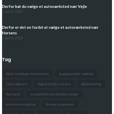
Derfor bør du vælge et autoværksted nær Vejle
juni 2, 2025
Derfor er det en fordel at vælge et autoværksted nær
Horsens
juni 2, 2025
Tag
Akut tandlæge København
byggeprojekt værktøj
Clear aligners
digital facility service
digitalisering
dørmand
energieffektive klimaløsninger
erhvervsrengøring
firmaarrangement