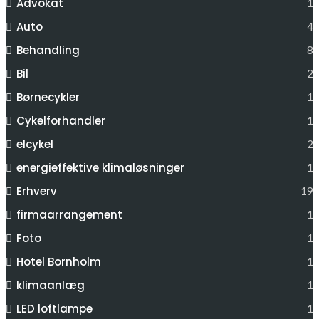
Advokat
1
Auto
4
Behandling
8
Bil
2
Børnecykler
1
Cykelforhandler
1
elcykel
2
energieffektive klimaløsninger
1
Erhverv
19
firmaarrangement
1
Foto
1
Hotel Bornholm
1
klimaanlæg
1
LED loftlampe
1