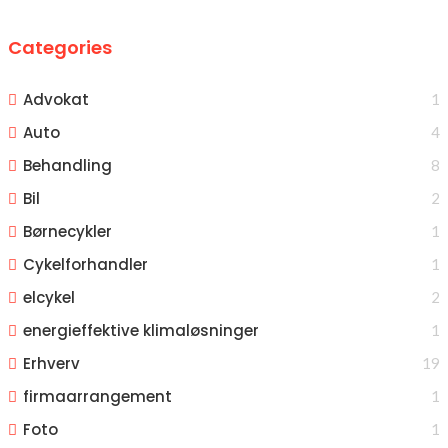
Categories
Advokat
1
Auto
4
Behandling
8
Bil
2
Børnecykler
1
Cykelforhandler
1
elcykel
2
energieffektive klimaløsninger
1
Erhverv
19
firmaarrangement
1
Foto
1