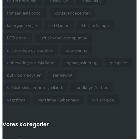
Hotel Bornholm
Invisalign
klimaanlæg
klimaanlæg kontor
konferencecenter
lasergame vejle
LED lampe
LED loftlampe
LED pærer
luft til vand varmepumpe
miljøvenlige dyreartikler
opbevaring
opbevaring nordsjælland
opmagasinering
pelspleje
puky børnecykler
rengøring
selskabslokaler nordsjælland
Tandlæge Aarhus
vagtfirma
vagtfirma København
vvs arbejde
Vores Kategorier