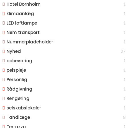
Hotel Bornholm
1
klimaanlæg
1
LED loftlampe
1
Nem transport
1
Nummerpladeholder
1
Nyhed
27
opbevaring
1
pelspleje
1
Personlig
1
Rådgivning
1
Rengøring
1
selskabslokaler
1
Tandlæge
8
Terrazzo
1